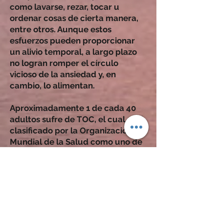
como lavarse, rezar, tocar u
ordenar cosas de cierta manera,
entre otros. Aunque estos
esfuerzos pueden proporcionar
un alivio temporal, a largo plazo
no logran romper el círculo
vicioso de la ansiedad y, en
cambio, lo alimentan.
Aproximadamente 1 de cada 40
adultos sufre de TOC, el cual está
clasificado por la Organización
Mundial de la Salud como uno de
los diez trastornos más
debilitantes que afectan la
calidad de vida. El TOC es crónico
pero altamente tratable mediante
la terapia de exposición y
prevención de respuesta,