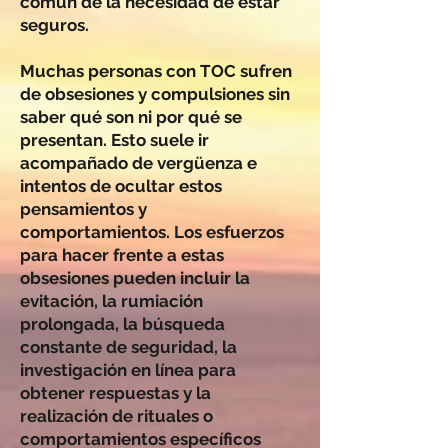
común de la necesidad de estar
seguros.
Muchas personas con TOC sufren
de obsesiones y compulsiones sin
saber qué son ni por qué se
presentan. Esto suele ir
acompañado de vergüenza e
intentos de ocultar estos
pensamientos y
comportamientos. Los esfuerzos
para hacer frente a estas
obsesiones pueden incluir la
evitación, la rumiación
prolongada, la búsqueda
constante de seguridad, la
investigación en línea para
obtener respuestas y la
realización de rituales o
comportamientos específicos