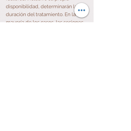
disponibilidad, determinarán la
duración del tratamiento. En la
mayoría de los casos, las sesiones
semanales son adecuadas, pero
también se pueden adaptar a las
necesidades de cada persona.
He tenido terapia antes y
realmente no ayudó. ¿Cómo será
esto diferente?
El elemento más importante de
una terapia exitosa es la relación
terapéutica entre el cliente y el
terapeuta. Junto con la experiencia
del terapeuta y la modalidad de
tratamiento, es fundamental una